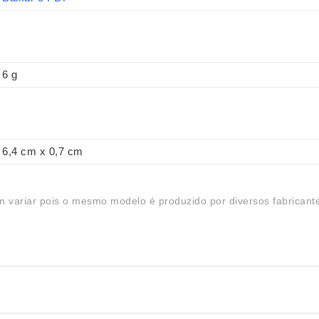
6 g
6,4 cm x 0,7 cm
 variar pois o mesmo modelo é produzido por diversos fabricant