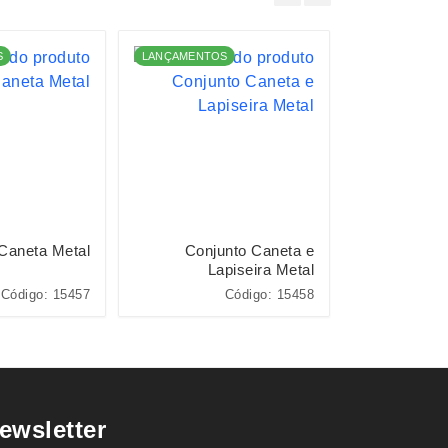
S
LANÇAMENTOS
Caneta Metal
Conjunto Caneta e
Pacote
Lapiseira Metal
Código: 15457
Código: 15458
Cód
ewsletter