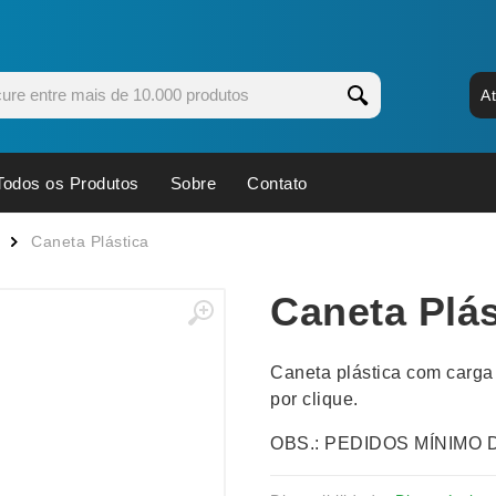
A
Todos os Produtos
Sobre
Contato
s
Copos
Estojos
Caneta Plástica
Cozinha
Ferrament
Caneta Plás
dores
Cuidados Pessoais
Fones de 
Escritório
Guarda-Ch
Caneta plástica com carga
s
Espelhos
Informática
por clique.
os
Esporte
Kit Churra
OBS.: PEDIDOS MÍNIMO 
os Executivos
Esporte e Jogos
Kit Queijo
Esteiras
Lanternas 