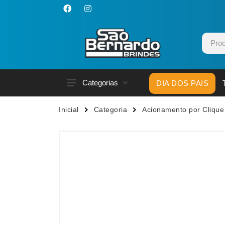
Categorias
DIA DOS PAIS
Acessórios p/ Celular
Caneca
Inicial
Categoria
Acionamento por Clique
Acessórios para Carros
Canetas
Bar e Bebidas
Carrega
Blocos e Cadernetas
Casa
Bolsas Térmicas
Chapéu
Bonés
Chaveir
Brinquedos
Conjunt
Caixas de Som
Cooler