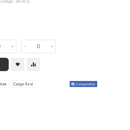
Código: 06161L
etas
Carga Azul
Compartilhar