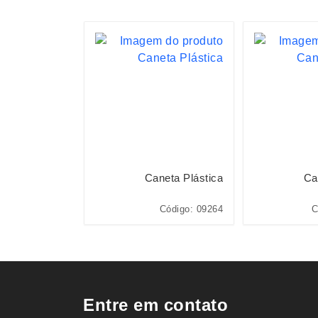
neta Plástica
Caneta Plástica
Ca
o: 06161L*CP*
Código: 09264
C
Entre em contato