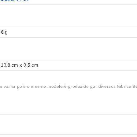
6 g
10,8 cm x 0,5 cm
 variar pois o mesmo modelo é produzido por diversos fabricant