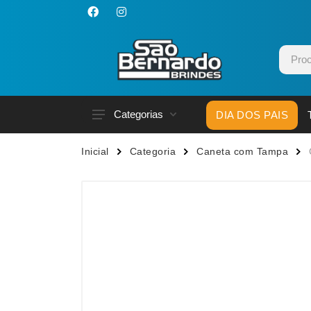
Categorias
DIA DOS PAIS
Acessórios p/ Celular
Caneca
Inicial
Categoria
Caneta com Tampa
Acessórios para Carros
Canetas
Bar e Bebidas
Carrega
Blocos e Cadernetas
Casa
Bolsas Térmicas
Chapéu
Bonés
Chaveir
Brinquedos
Conjunt
Caixas de Som
Cooler