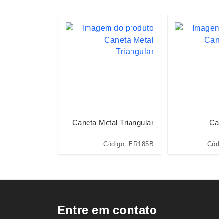
etinhas Ponta
Caneta Metal Triangular
Ca
Com 60 Cores
digo: 08332-60
Código: ER185B
Cód
Entre em contato