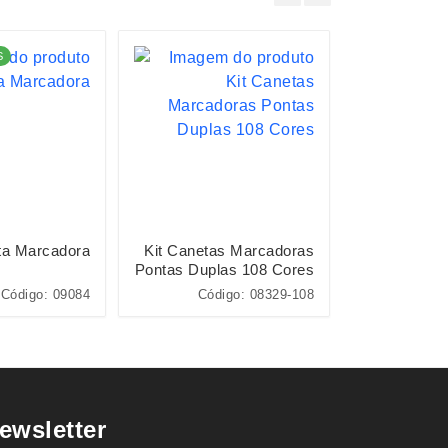
S
LANÇAMENTO
ta Marcadora
Kit Canetas Marcadoras
Caneta 
Pontas Duplas 108 Cores
Código: 09084
Código: 08329-108
ewsletter