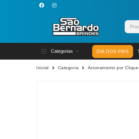
Categorias
DIA DOS PAIS
Acessórios p/ Celular
Caneca
Inicial
Categoria
Acionamento por Clique
Acessórios para Carros
Canetas
Bar e Bebidas
Carrega
Blocos e Cadernetas
Casa
Bolsas Térmicas
Chapéu
Bonés
Chaveir
Brinquedos
Conjunt
Caixas de Som
Cooler