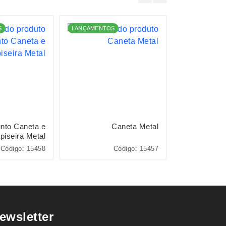
S
LANÇAMENTOS
nto Caneta e
Caneta Metal
Pacote
piseira Metal
Código: 15458
Código: 15457
Cód
ewsletter