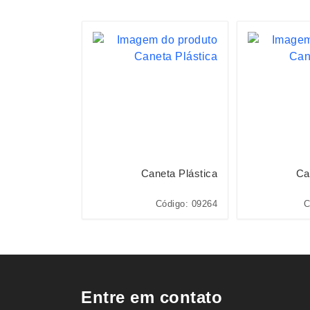
neta Plástica
Caneta Plástica
Ca
o: 01091L*CP*
Código: 09264
C
Entre em contato