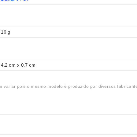
16 g
4,2 cm x 0,7 cm
 variar pois o mesmo modelo é produzido por diversos fabricant