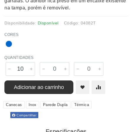
garrafas. O abridor fica preso em um encaixe existente
na tampa, porém é removível.
Disponibilidade:
Disponível
Código: 04082T
CORES
QUANTIDADES
Adicionar ao carrinho
Canecas
Inox
Parede Dupla
Térmica
Compartilhar
Especificações