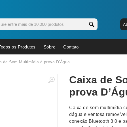
A
Todos os Produtos
Sobre
Contato
s
Copos
Estojos
a de Som Multimídia à prova D’Água
Cozinha
Ferrament
Caixa de S
dores
Cuidados Pessoais
Fones de 
Escritório
Guarda-Ch
prova D’Ág
s
Espelhos
Informática
os
Esporte
Kit Churra
Caixa de som multimídia 
os Executivos
Esporte e Jogos
Kit Queijo
dágua e ventosa removível 
conexão Bluetooth 3.0 e pa
Esteiras
Lanternas 