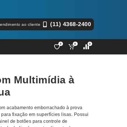
(11) 4368-2400
tendimento ao cliente
0
0
0
Lápis e Lapiseiras
Nécessa
as
Leques
Pastas
om Multimídia à
Ouvido
Linha Ecológica
Pen Dri
uva
Linha Feminina
Petisqu
ua
 e Telefonia
Linha Masculina
Pets
sco
Malas Mochilas Bolsas
Plaquin
com acabamento emborrachado à prova
Microfones
Porta C
para fixação em superfícies lisas. Possui
inel de botões para controle de
e Luminárias
Moda e Estilo
Porta Re