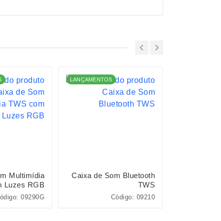
S
LANÇAMENTOS
m Multimídia
Caixa de Som Bluetooth
Caixa de So
 Luzes RGB
TWS
à 
ódigo: 09290G
Código: 09210
Cód