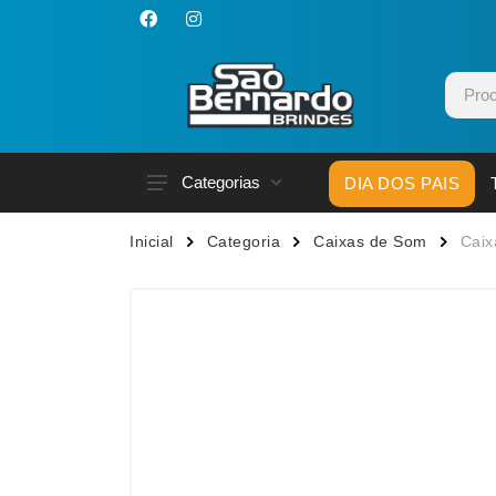
Categorias
DIA DOS PAIS
Acessórios p/ Celular
Caneca
Inicial
Categoria
Caixas de Som
Caix
Acessórios para Carros
Canetas
Bar e Bebidas
Carrega
Blocos e Cadernetas
Casa
Bolsas Térmicas
Chapéu
Bonés
Chaveir
Brinquedos
Conjunt
Caixas de Som
Cooler