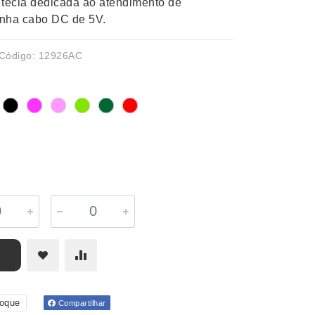
 tecla dedicada ao atendimento de
nha cabo DC de 5V.
Código: 12926AC
toque
Compartilhar