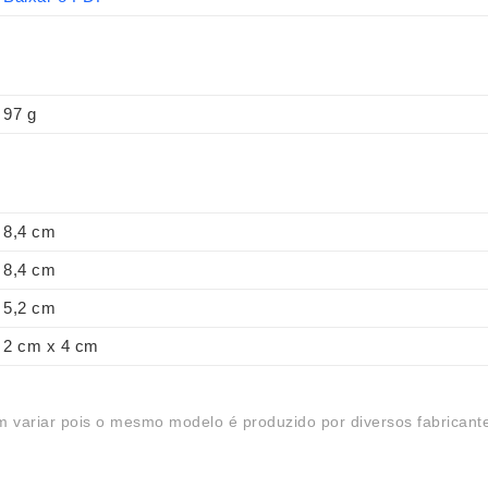
97 g
8,4 cm
8,4 cm
5,2 cm
2 cm x 4 cm
 variar pois o mesmo modelo é produzido por diversos fabricant