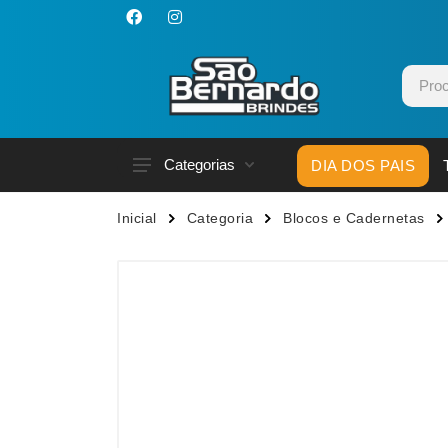
Categorias
DIA DOS PAIS
Acessórios p/ Celular
Caneca
Inicial
Categoria
Blocos e Cadernetas
Acessórios para Carros
Canetas
Bar e Bebidas
Carrega
Blocos e Cadernetas
Casa
Bolsas Térmicas
Chapéu
Bonés
Chaveir
Brinquedos
Conjunt
Caixas de Som
Cooler