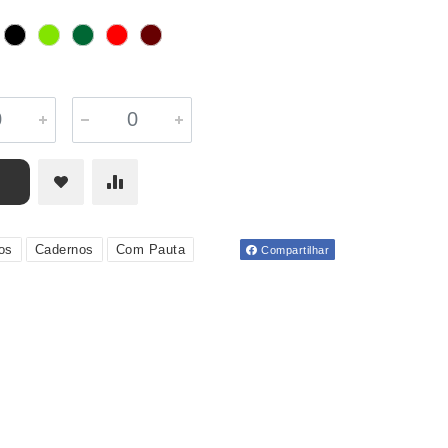
os
Cadernos
Com Pauta
Compartilhar