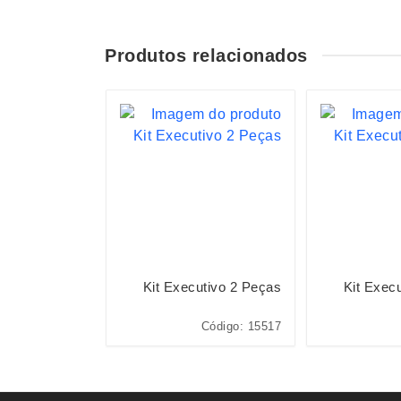
Produtos relacionados
 Holográfico
Kit Executivo 2 Peças
Kit Exec
Com Pauta
ódigo: 15466A
Código: 15517