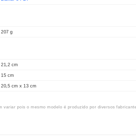
207 g
21,2 cm
15 cm
20,5 cm x 13 cm
 variar pois o mesmo modelo é produzido por diversos fabricant