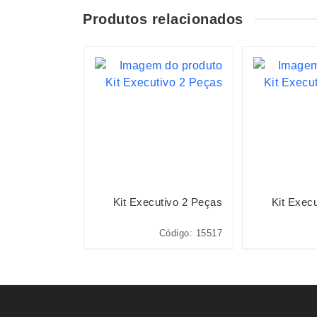
Produtos relacionados
 Holográfico
Kit Executivo 2 Peças
Kit Exec
Com Pauta
ódigo: 15466A
Código: 15517