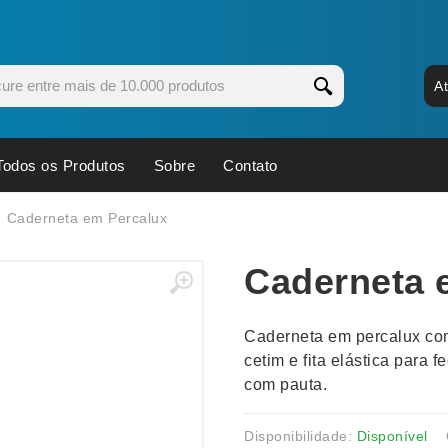
A
Todos os Produtos
Sobre
Contato
s
Copos
Estojos
Caderneta em Percalux
Cozinha
Ferrament
Caderneta 
dores
Cuidados Pessoais
Fones de 
Escritório
Guarda-Ch
Caderneta em percalux co
s
Espelhos
Informática
cetim e fita elástica para
os
Esporte
Kit Churra
com pauta.
os Executivos
Esporte e Jogos
Kit Queijo
Esteiras
Lanternas 
Disponibilidade:
Disponível