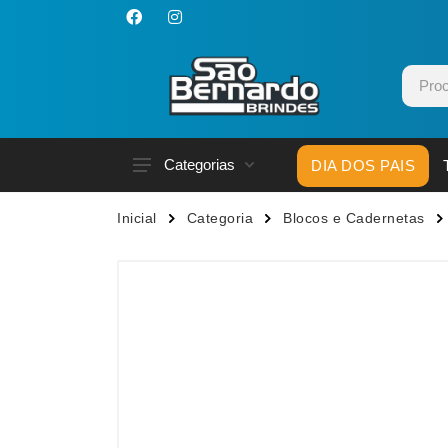
Categorias
DIA DOS PAIS
Acessórios p/ Celular
Caneca
Inicial
Categoria
Blocos e Cadernetas
Acessórios para Carros
Canetas
Bar e Bebidas
Carrega
Blocos e Cadernetas
Casa
Bolsas Térmicas
Chapéu
Bonés
Chaveir
Brinquedos
Conjunt
Caixas de Som
Cooler