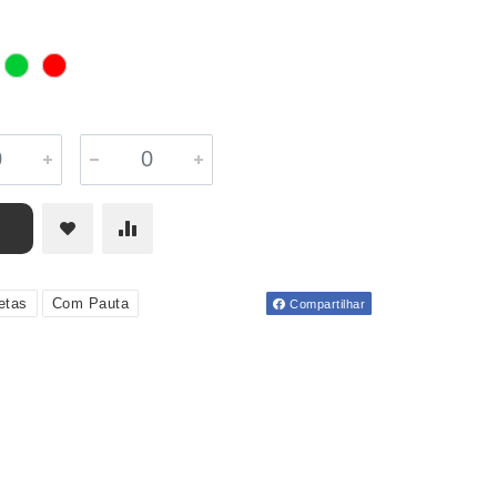
etas
Com Pauta
Compartilhar