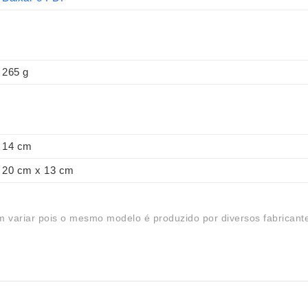
265 g
14 cm
20 cm x 13 cm
 variar pois o mesmo modelo é produzido por diversos fabricant