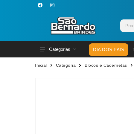
Categorias
DIA DOS PAIS
Acessórios p/ Celular
Caneca
Inicial
Categoria
Blocos e Cadernetas
Acessórios para Carros
Canetas
Bar e Bebidas
Carrega
Blocos e Cadernetas
Casa
Bolsas Térmicas
Chapéu
Bonés
Chaveir
Brinquedos
Conjunt
Caixas de Som
Cooler