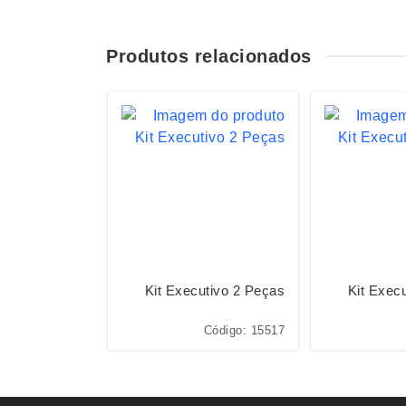
Produtos relacionados
 Holográfico
Kit Executivo 2 Peças
Kit Exec
Com Pauta
ódigo: 15466A
Código: 15517