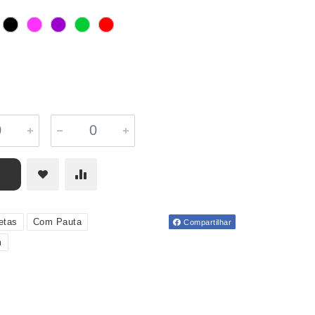
etas
Com Pauta
Compartilhar
m