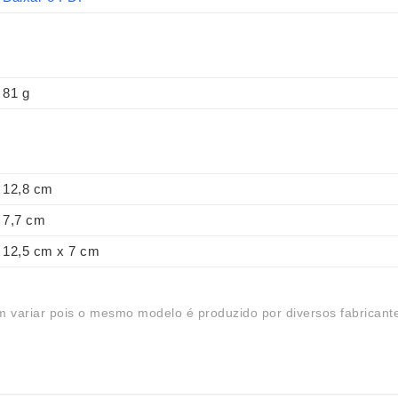
81 g
12,8 cm
7,7 cm
12,5 cm x 7 cm
 variar pois o mesmo modelo é produzido por diversos fabricant