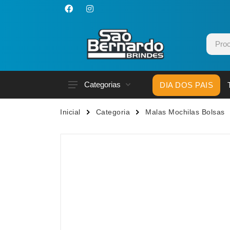
Categorias
DIA DOS PAIS
Acessórios p/ Celular
Caneca
Inicial
Categoria
Malas Mochilas Bolsas
Acessórios para Carros
Canetas
Bar e Bebidas
Carrega
Blocos e Cadernetas
Casa
Bolsas Térmicas
Chapéu
Bonés
Chaveir
Brinquedos
Conjunt
Caixas de Som
Cooler