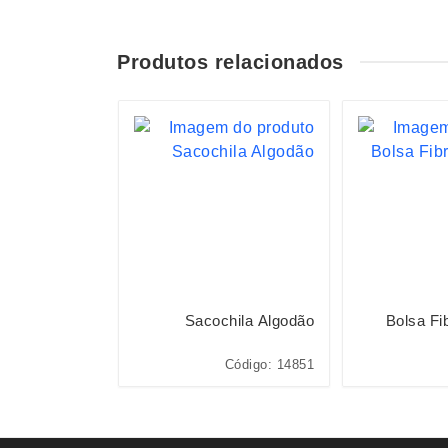
Produtos relacionados
S
la Nylon 25L
Sacochila Algodão
Bolsa Fi
Código: 09269
Código: 14851