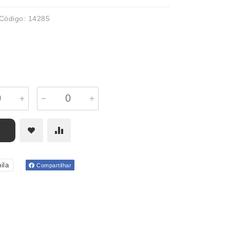
Código: 14285
ila
Compartilhar