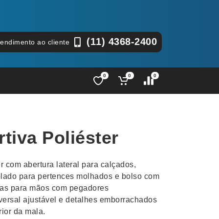
(11) 4368-2400
tendimento ao cliente
0
0
0
Lápis e Lapiseiras
Nécessa
as
Leques
Pastas
tiva Poliéster
Ouvido
Linha Ecológica
Pen Dri
uva
Linha Feminina
Petisqu
r com abertura lateral para calçados,
 e Telefonia
Linha Masculina
Pets
olado para pertences molhados e bolso com
sco
Malas Mochilas Bolsas
Plaquin
alças para mãos com pegadores
Microfones
Porta C
versal ajustável e detalhes emborrachados
rior da mala.
e Luminárias
Moda e Estilo
Porta Re