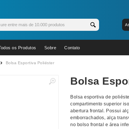
A
Todos os Produtos
Sobre
Contato
s
Copos
Estojos
Bolsa Esportiva Poliéster
Cozinha
Ferrament
Bolsa Espor
dores
Cuidados Pessoais
Fones de 
Escritório
Guarda-Ch
Bolsa esportiva de poliéste
s
Espelhos
Informática
compartimento superior is
os
Esporte
Kit Churra
abertura frontal. Possui 
os Executivos
Esporte e Jogos
Kit Queijo
emborrachados, alça trans
no bolso frontal e área infe
Esteiras
Lanternas 