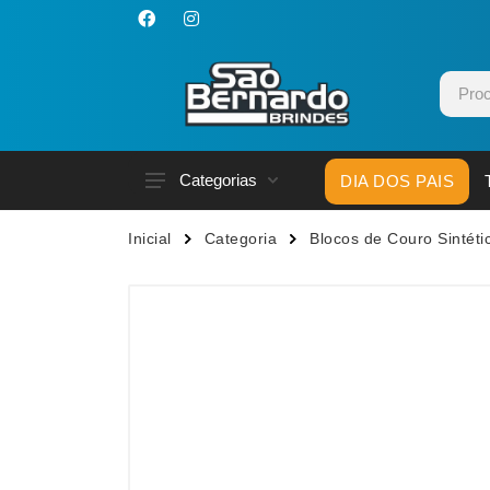
Categorias
DIA DOS PAIS
Acessórios p/ Celular
Caneca
Inicial
Categoria
Blocos de Couro Sintéti
Acessórios para Carros
Canetas
Bar e Bebidas
Carrega
Blocos e Cadernetas
Casa
Bolsas Térmicas
Chapéu
Bonés
Chaveir
Brinquedos
Conjunt
Caixas de Som
Cooler