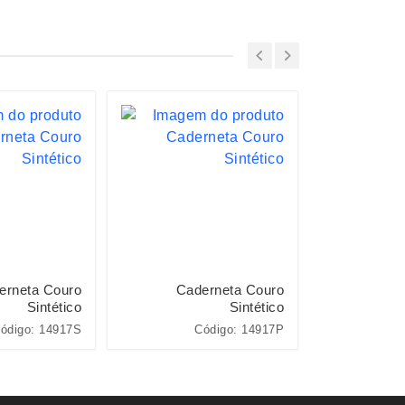
erneta Couro
Caderneta Couro
Cadern
Sintético
Sintético
ódigo: 14917S
Código: 14917P
Có