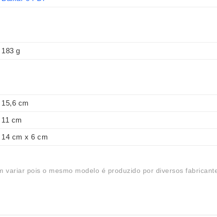
183 g
15,6 cm
11 cm
14 cm x 6 cm
 variar pois o mesmo modelo é produzido por diversos fabricant