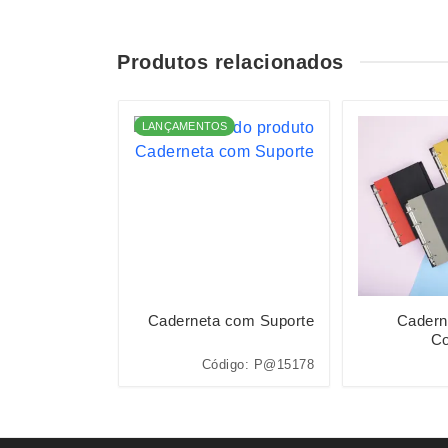
Produtos relacionados
LANÇAMENTOS
mborrachada
Caderneta com Suporte
Cadern
Co
Código: 03002
Código: P@15178