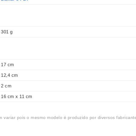
301 g
17 cm
12,4 cm
2 cm
16 cm x 11 cm
 variar pois o mesmo modelo é produzido por diversos fabricant