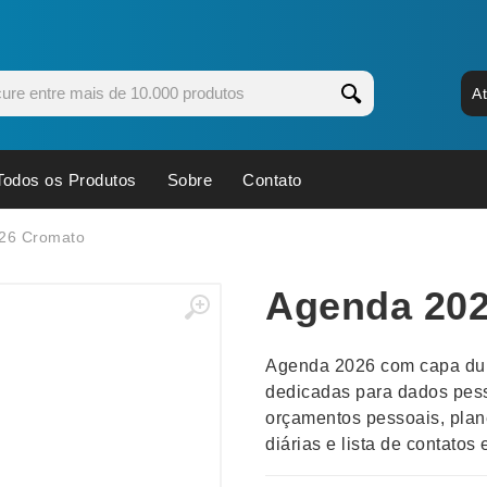
A
Todos os Produtos
Sobre
Contato
s
Copos
Estojos
26 Cromato
Cozinha
Ferrament
Agenda 20
dores
Cuidados Pessoais
Fones de 
Escritório
Guarda-Ch
Agenda 2026 com capa dur
s
Espelhos
Informática
dedicadas para dados pess
os
Esporte
Kit Churra
orçamentos pessoais, pla
os Executivos
Esporte e Jogos
Kit Queijo
diárias e lista de contatos 
Esteiras
Lanternas 