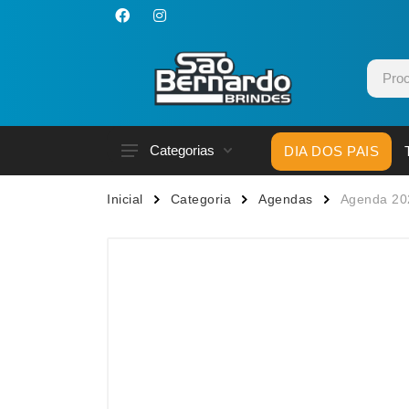
Categorias
DIA DOS PAIS
Acessórios p/ Celular
Caneca
Inicial
Categoria
Agendas
Agenda 20
Acessórios para Carros
Canetas
Bar e Bebidas
Carrega
Blocos e Cadernetas
Casa
Bolsas Térmicas
Chapéu
Bonés
Chaveir
Brinquedos
Conjunt
Caixas de Som
Cooler