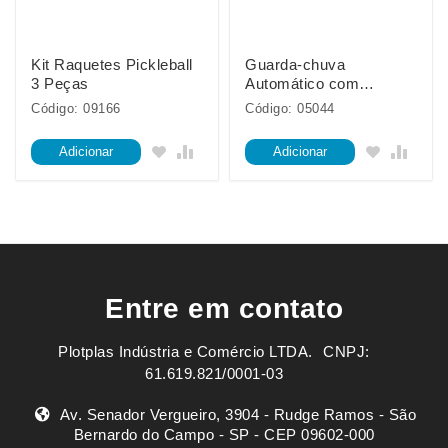
Kit Raquetes Pickleball
Guarda-chuva
3 Peças
Automático com
Proteção UV
Código: 09166
Código: 05044
Adicionar
Adicionar
Entre em contato
Plotplas Indústria e Comércio LTDA. ㅤㅤㅤ CNPJ:
61.619.821/0001-03
Av. Senador Vergueiro, 3904 - Rudge Ramos - São
Bernardo do Campo - SP - CEP 09602-000