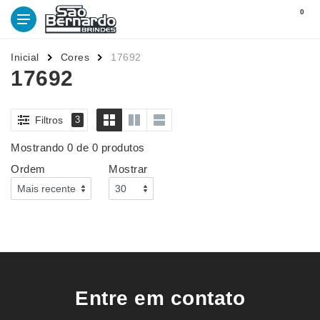
0
Inicial
Cores
17692
17692
Filtros
3
Mostrando 0 de 0 produtos
Ordem
Mostrar
Entre em contato