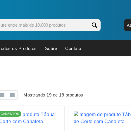
A
Todos os Produtos
Sobre
Contato
s
Copos
Estojos
Cozinha
Ferrament
dores
Cuidados Pessoais
Fones de 
Escritório
Guarda-Ch
Mostrando 19 de 19 produtos
s
Espelhos
Informática
os
Esporte
Kit Churra
NÇAMENTOS
os Executivos
Esporte e Jogos
Kit Queijo
Esteiras
Lanternas 