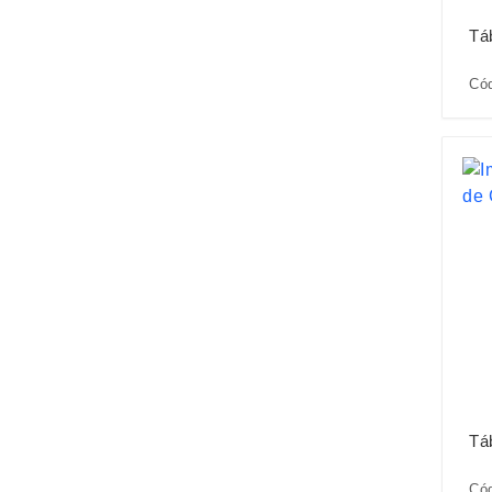
Tá
Cód
Tá
Cód