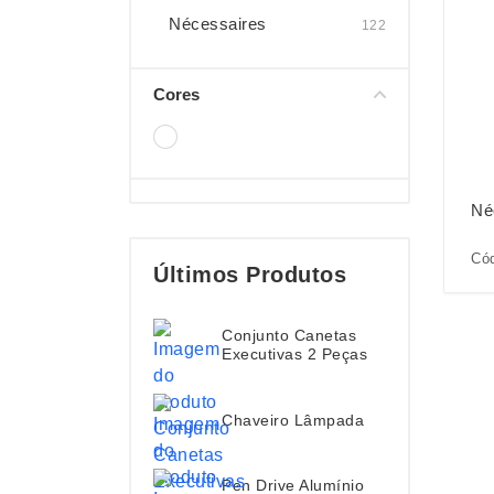
Nécessaires
122
Cores
Né
Có
Últimos Produtos
Conjunto Canetas
Executivas 2 Peças
Chaveiro Lâmpada
Pen Drive Alumínio