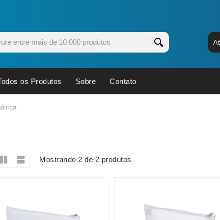
A
Todos os Produtos
Sobre
Contato
s
Copos
Estojos
ática
Cozinha
Ferrament
dores
Cuidados Pessoais
Fones de 
Escritório
Guarda-Ch
Mostrando 2 de 2 produtos
s
Espelhos
Informática
os
Esporte
Kit Churra
os Executivos
Esporte e Jogos
Kit Queijo
Esteiras
Lanternas 