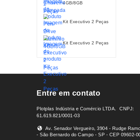
4GB/8GB
Kit Executivo 2 Peças
Kit Executivo 2 Peças
Entre em contato
Plotplas Indústria e Comércio LTDA. ㅤㅤㅤ CNPJ:
61.619.821/0001-03
Av. Senador Vergueiro, 3904 - Rudge Ram
- São Bernardo do Campo - SP - CEP 09602-0