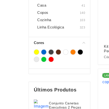
Casa
41
Copos
140
Cozinha
103
Linha Ecológica
323
Cores
Ki
Pe
Cód
LA
Últimos Produtos
Conjunto Canetas
Executivas 2 Peças