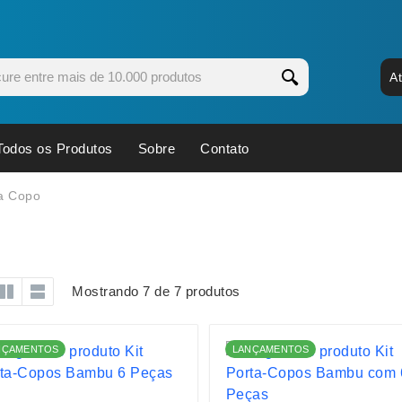
A
Todos os Produtos
Sobre
Contato
s
Copos
Estojos
a Copo
Cozinha
Ferrament
dores
Cuidados Pessoais
Fones de 
Escritório
Guarda-Ch
Mostrando 7 de 7 produtos
s
Espelhos
Informática
os
Esporte
Kit Churra
NÇAMENTOS
LANÇAMENTOS
os Executivos
Esporte e Jogos
Kit Queijo
Esteiras
Lanternas 