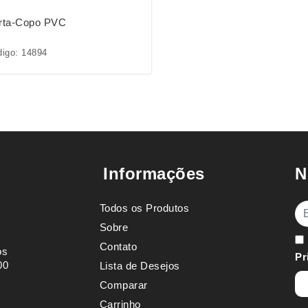
rta-Copo PVC
igo: 14894
Informações
N
Todos os Produtos
E-
Sobre
Contato
os
Pr
00
Lista de Desejos
Comparar
Carrinho