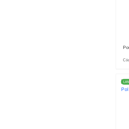
Po
Cód
LA