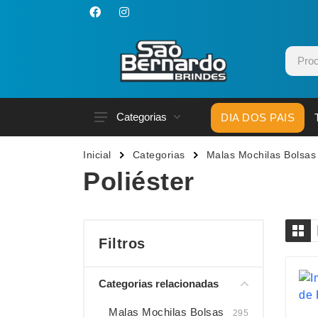
Categorias
DIA DOS PAIS
Acessórios p/ Celular
Caneca
Inicial
Categorias
Malas Mochilas Bolsas
Acessórios para Carros
Canetas
Poliéster
Bar e Bebidas
Carrega
Blocos e Cadernetas
Casa
Bolsas Térmicas
Chapéu
Filtros
Bonés
Chaveir
Categorias relacionadas
Brinquedos
Conjunt
Caixas de Som
Cooler
Malas Mochilas Bolsas
295