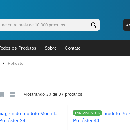
A
Todos os Produtos
Sobre
Contato
s
Copos
Estojos
Poliéster
Cozinha
Ferrament
dores
Cuidados Pessoais
Fones de 
Escritório
Guarda-Ch
Mostrando 30 de 97 produtos
s
Espelhos
Informática
os
Esporte
Kit Churra
LANÇAMENTOS
os Executivos
Esporte e Jogos
Kit Queijo
Esteiras
Lanternas 