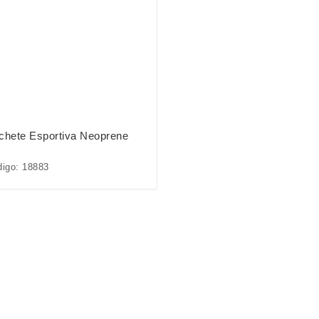
chete Esportiva Neoprene
igo: 18883