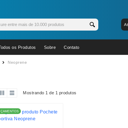
A
Todos os Produtos
Sobre
Contato
s
Copos
Estojos
Neoprene
Cozinha
Ferrament
dores
Cuidados Pessoais
Fones de 
Escritório
Guarda-Ch
Mostrando 1 de 1 produtos
s
Espelhos
Informática
os
Esporte
Kit Churra
NÇAMENTOS
os Executivos
Esporte e Jogos
Kit Queijo
Esteiras
Lanternas 