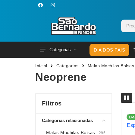
Categorias
DIA DOS PAIS
Acessórios p/ Celular
Caneca
Inicial
Categorias
Malas Mochilas Bolsas
Acessórios para Carros
Canetas
Neoprene
Bar e Bebidas
Carrega
Blocos e Cadernetas
Casa
Bolsas Térmicas
Chapéu
Filtros
Bonés
Chaveir
LA
Categorias relacionadas
Brinquedos
Conjunt
Caixas de Som
Cooler
Malas Mochilas Bolsas
295