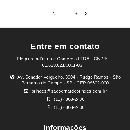
Navegação
1
2
…
6
por
posts
Entre em contato
Plotplas Indústria e Comércio LTDA. ㅤㅤㅤ CNPJ:
61.619.821/0001-03
Av. Senador Vergueiro, 3904 - Rudge Ramos - São
Bernardo do Campo - SP - CEP 09602-000
brindes@saobernardobrindes.com.br
(11) 4368-2400
(11) 4368-2400
Informações