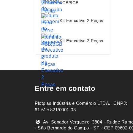
4GB/8GB
Kit Executivo 2 Peças
Kit Executivo 2 Peças
Entre em contato
Plotplas Indústria e Comércio LTDA. ㅤㅤㅤ CNPJ:
61.619.821/0001-03
Av. Senador Vergueiro, 3904 - Rudge Ram
- São Bernardo do Campo - SP - CEP 09602-0