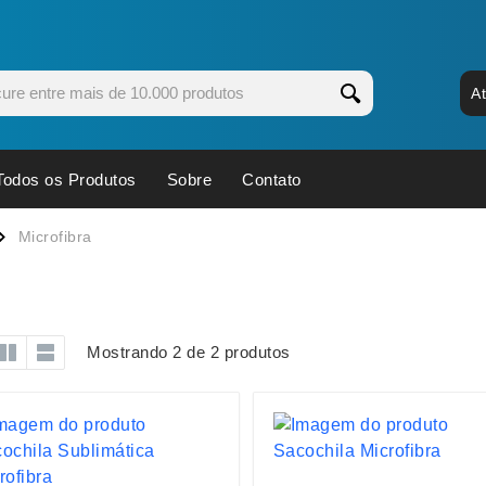
A
Todos os Produtos
Sobre
Contato
s
Copos
Estojos
Microfibra
Cozinha
Ferrament
dores
Cuidados Pessoais
Fones de 
Escritório
Guarda-Ch
Mostrando 2 de 2 produtos
s
Espelhos
Informática
os
Esporte
Kit Churra
os Executivos
Esporte e Jogos
Kit Queijo
Esteiras
Lanternas 