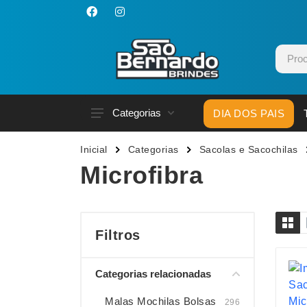
Categorias
DIA DOS PAIS
Acessórios p/ Celular
Caneca
Inicial
Categorias
Sacolas e Sacochilas
Acessórios para Carros
Canetas
Microfibra
Bar e Bebidas
Carrega
Blocos e Cadernetas
Casa
Bolsas Térmicas
Chapéu
Filtros
Bonés
Chaveir
Categorias relacionadas
Brinquedos
Conjunt
Caixas de Som
Cooler
Malas Mochilas Bolsas
296