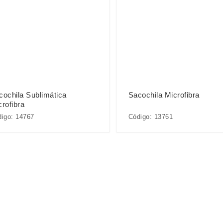
cochila Sublimática
Sacochila Microfibra
rofibra
igo: 14767
Código: 13761