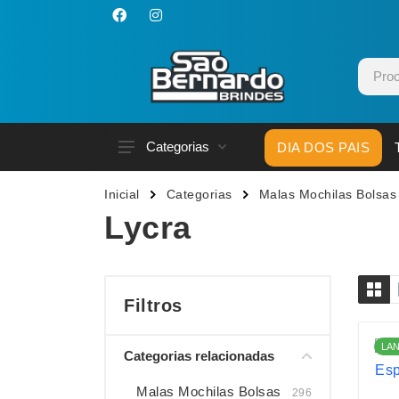
Categorias
DIA DOS PAIS
Acessórios p/ Celular
Caneca
Inicial
Categorias
Malas Mochilas Bolsas
Acessórios para Carros
Canetas
Lycra
Bar e Bebidas
Carrega
Blocos e Cadernetas
Casa
Bolsas Térmicas
Chapéu
Filtros
Bonés
Chaveir
LA
Categorias relacionadas
Brinquedos
Conjunt
Caixas de Som
Cooler
Malas Mochilas Bolsas
296