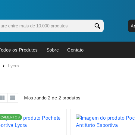
A
Todos os Produtos
Sobre
Contato
s
Copos
Estojos
Lycra
Cozinha
Ferrament
dores
Cuidados Pessoais
Fones de 
Escritório
Guarda-Ch
Mostrando 2 de 2 produtos
s
Espelhos
Informática
os
Esporte
Kit Churra
NÇAMENTOS
os Executivos
Esporte e Jogos
Kit Queijo
Esteiras
Lanternas 