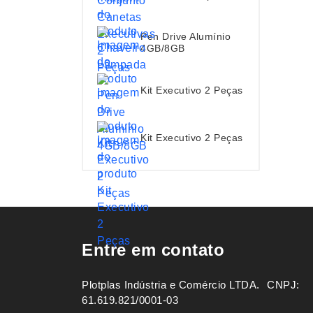
Pen Drive Alumínio
4GB/8GB
Kit Executivo 2 Peças
Kit Executivo 2 Peças
Entre em contato
Plotplas Indústria e Comércio LTDA. ㅤㅤㅤ CNPJ:
61.619.821/0001-03