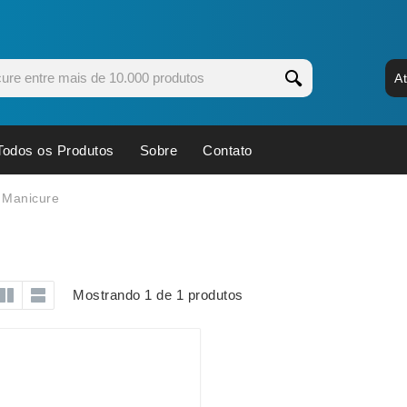
A
Todos os Produtos
Sobre
Contato
s
Copos
Estojos
t Manicure
Cozinha
Ferrament
dores
Cuidados Pessoais
Fones de 
Escritório
Guarda-Ch
Mostrando 1 de 1 produtos
s
Espelhos
Informática
os
Esporte
Kit Churra
os Executivos
Esporte e Jogos
Kit Queijo
Esteiras
Lanternas 