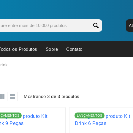
A
Todos os Produtos
Sobre
Contato
s
Copos
Estojos
rink
Cozinha
Ferrament
dores
Cuidados Pessoais
Fones de 
Escritório
Guarda-Ch
Mostrando 3 de 3 produtos
s
Espelhos
Informática
os
Esporte
Kit Churra
NÇAMENTOS
LANÇAMENTOS
os Executivos
Esporte e Jogos
Kit Queijo
Esteiras
Lanternas 