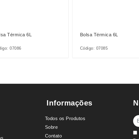
lsa Térmica 6L
Bolsa Térmica 6L
igo: 07086
Código: 07085
Informações
N
Todos os Produtos
E-
Sobre
Contato
os