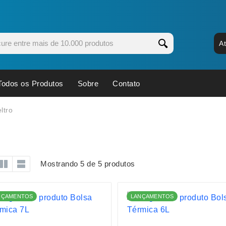
A
Todos os Produtos
Sobre
Contato
s
Copos
Estojos
ltro
Cozinha
Ferrament
dores
Cuidados Pessoais
Fones de 
Escritório
Guarda-Ch
Mostrando 5 de 5 produtos
s
Espelhos
Informática
os
Esporte
Kit Churra
NÇAMENTOS
LANÇAMENTOS
os Executivos
Esporte e Jogos
Kit Queijo
Esteiras
Lanternas 