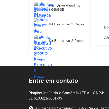
Pen Drive Alumínio
4GB/8GB
Kit Executivo 2 Peças
Bo
Cód
Kit Executivo 2 Peças
Entre em contato
Plotplas Indústria e Comércio LTDA. ㅤㅤㅤ CNPJ:
61.619.821/0001-03
Av. Senador Vergueiro, 3904 - Rudge Ram