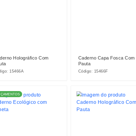
derno Holográfico Com
Caderno Capa Fosca Com
uta
Pauta
digo: 15466A
Código: 15466F
NÇAMENTOS