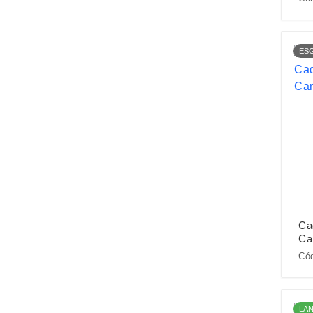
ES
Ca
Ca
Có
LA