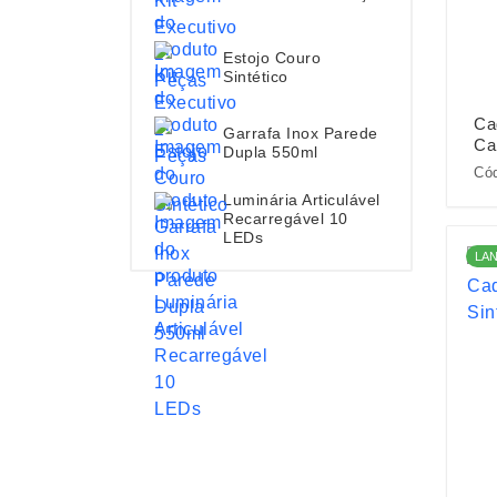
Estojo Couro
Sintético
Ca
Garrafa Inox Parede
Ca
Dupla 550ml
Cód
Luminária Articulável
Recarregável 10
LEDs
LA