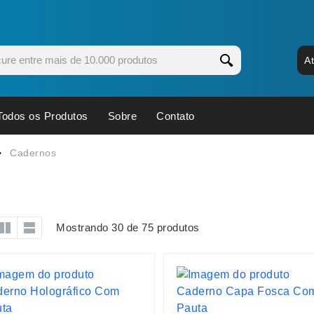
A
Todos os Produtos
Sobre
Contato
s
Copos
Estojos
Cadernos
Cozinha
Ferrament
dores
Cuidados Pessoais
Fones de 
Escritório
Guarda-Ch
Mostrando 30 de 75 produtos
s
Espelhos
Informática
os
Esporte
Kit Churra
os Executivos
Esporte e Jogos
Kit Queijo
Esteiras
Lanternas 