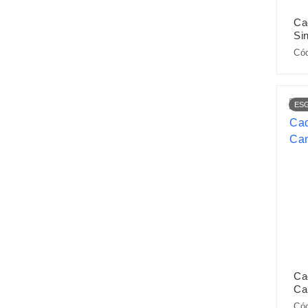
Ca
Sin
Cód
ES
Ca
Ca
Cód