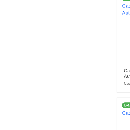
Ca
Au
Cód
LA