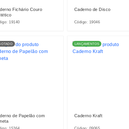
derno Fichário Couro
Caderno de Disco
tético
igo: 19140
Código: 19046
GOTADO
LANÇAMENTOS
derno de Papelão com
Caderno Kraft
neta
igo: 15364
Código: 09065