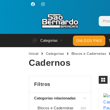
Categorias
DIA DOS PAIS
Acessórios p/ Celular
Caneca
Inicial
Categorias
Blocos e Cadernetas
Acessórios para Carros
Canetas
Cadernos
Bar e Bebidas
Carrega
Blocos e Cadernetas
Casa
Bolsas Térmicas
Chapéu
Filtros
Bonés
Chaveir
Categorias relacionadas
Brinquedos
Conjunt
Caixas de Som
Cooler
Blocos e Cadernetas
260