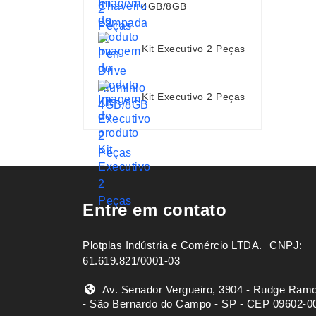
4GB/8GB
Kit Executivo 2 Peças
Kit Executivo 2 Peças
Entre em contato
Plotplas Indústria e Comércio LTDA. ㅤㅤㅤ CNPJ:
61.619.821/0001-03
Av. Senador Vergueiro, 3904 - Rudge Ram
- São Bernardo do Campo - SP - CEP 09602-0