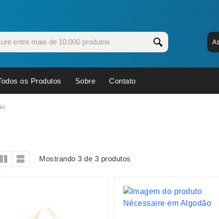
A
Todos os Produtos
Sobre
Contato
s
Copos
Estojos
ão
Cozinha
Ferrament
dores
Cuidados Pessoais
Fones de 
Escritório
Guarda-Ch
Mostrando 3 de 3 produtos
s
Espelhos
Informática
os
Esporte
Kit Churra
os Executivos
Esporte e Jogos
Kit Queijo
Esteiras
Lanternas 