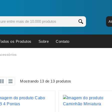
A
Todos os Produtos
Sobre
Contato
s
Copos
Estojos
cessórios
Cozinha
Ferrament
dores
Cuidados Pessoais
Fones de 
Escritório
Guarda-Ch
Mostrando 13 de 13 produtos
s
Espelhos
Informática
os
Esporte
Kit Churra
os Executivos
Esporte e Jogos
Kit Queijo
Esteiras
Lanternas 