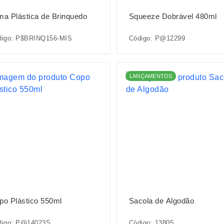
ma Plástica de Brinquedo
Squeeze Dobrável 480ml
digo: P$BRINQ156-MIS
Código: P@12299
LANÇAMENTOS
po Plástico 550ml
Sacola de Algodão
digo: P@14023S
Código: 13805