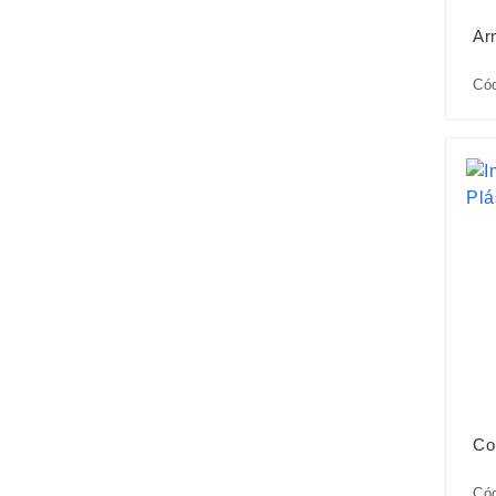
Ar
Có
Co
Có