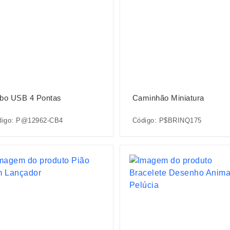
bo USB 4 Pontas
Caminhão Miniatura
digo: P@12962-CB4
Código: P$BRINQ175