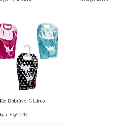
lão Dobrável 3 Litros
digo: P@12288