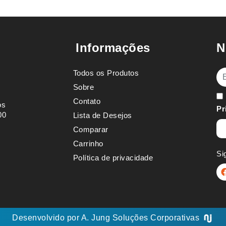
Informações
N
Todos os Produtos
E-
Sobre
Contato
os
Pr
00
Lista de Desejos
Comparar
Carrinho
Si
Política de privacidade
Desenvolvido por
A. Jung
Soluções Corporativas