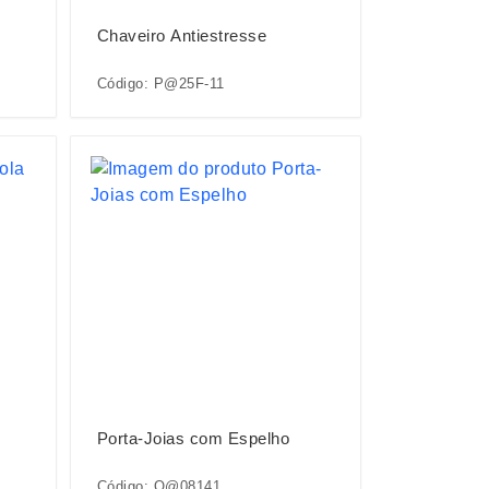
Chaveiro Antiestresse
Código: P@25F-11
Porta-Joias com Espelho
Código: O@08141