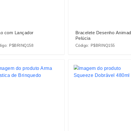
ão com Lançador
Bracelete Desenho Anima
Pelúcia
digo: P$BRINQ158
Código: P$BRINQ155