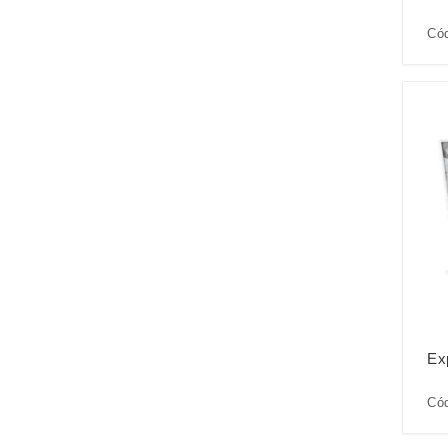
Cód
Ex
Cód