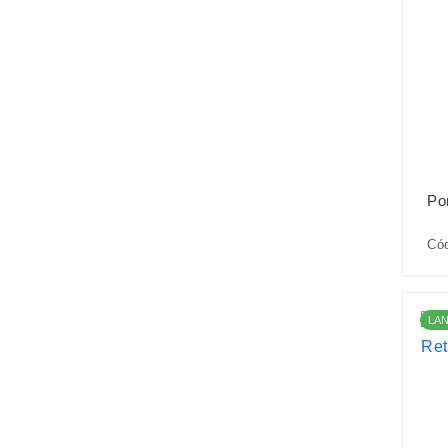
Po
Có
LA