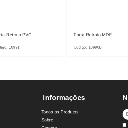
rta-Retrato PVC
Porta-Retrato MDF
igo: 18991
Código: 18990B
Informações
N
Todos os Produtos
E-
Sobre
Contato