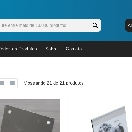
A
Todos os Produtos
Sobre
Contato
s
Copos
Estojos
Cozinha
Ferrament
dores
Cuidados Pessoais
Fones de 
Mostrando 21 de 21 produtos
Escritório
Guarda-Ch
s
Espelhos
Informática
os
Esporte
Kit Churra
os Executivos
Esporte e Jogos
Kit Queijo
Esteiras
Lanternas 